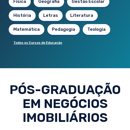
Física
Geografia
Gestão Escolar
História
Letras
Literatura
Matemática
Pedagogia
Teologia
Todos os Cursos de Educação
PÓS-GRADUAÇÃO
EM NEGÓCIOS
IMOBILIÁRIOS