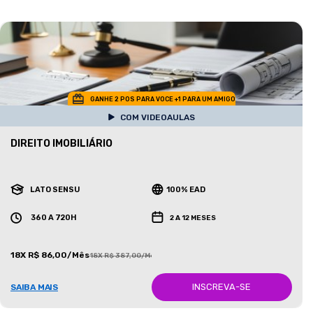
GANHE 2 POS PARA VOCE +1 PARA UM AMIGO
COM VIDEOAULAS
DIREITO IMOBILIÁRIO
LATO SENSU
100% EAD
360 A 720H
2 A 12 MESES
18X R$ 86,00/Mês
18X R$ 387,00/Mês
INSCREVA-SE
SAIBA MAIS