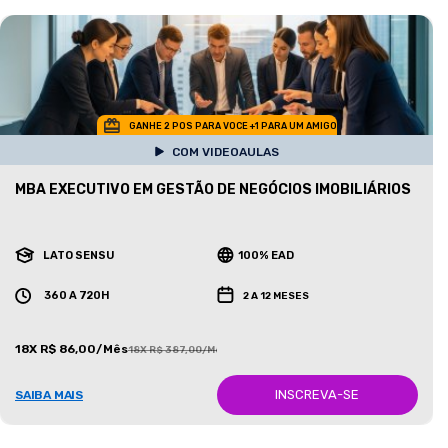
GANHE 2 POS PARA VOCE +1 PARA UM AMIGO
COM VIDEOAULAS
MBA EXECUTIVO EM GESTÃO DE NEGÓCIOS IMOBILIÁRIOS
LATO SENSU
100% EAD
360 A 720H
2 A 12 MESES
18X R$ 86,00/Mês
18X R$ 387,00/Mês
INSCREVA-SE
SAIBA MAIS