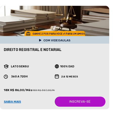
GANHE 2 POS PARA VOCE +1 PARA UM AMIGO
COM VIDEOAULAS
DIREITO REGISTRAL E NOTARIAL
LATO SENSU
100% EAD
360 A 720H
2 A 12 MESES
18X R$ 86,00/Mês
18X R$ 387,00/Mês
INSCREVA-SE
SAIBA MAIS